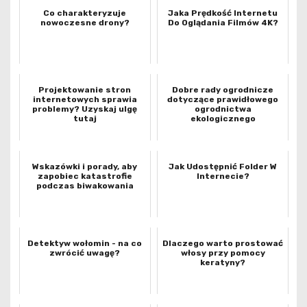
Co charakteryzuje
Jaka Prędkość Internetu
nowoczesne drony?
Do Oglądania Filmów 4K?
Projektowanie stron
Dobre rady ogrodnicze
internetowych sprawia
dotyczące prawidłowego
problemy? Uzyskaj ulgę
ogrodnictwa
tutaj
ekologicznego
Wskazówki i porady, aby
Jak Udostępnić Folder W
zapobiec katastrofie
Internecie?
podczas biwakowania
Detektyw wołomin - na co
Dlaczego warto prostować
zwrócić uwagę?
włosy przy pomocy
keratyny?