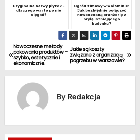
Oryginalne barwy płytek –
Ogród zimowy w Wołominie:
dlaczego warto po nie
Jak bezbłędnie połączyć
sięgać?
nowoczesną oranżerię z
bryłą istniejącego
budynku?
Nowoczesne metody
N
Jakie są koszty
pakowania produktów –
związane z organizacją
szybko, estetycznie i
a
pogrzebu w warszawie?
ekonomicznie.
w
i
By
Redakcja
g
a
c