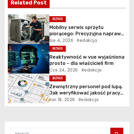
j
Related Post
a
BIZNES
w
Mobilny serwis sprzętu
piorącego: Precyzyjna naprawa
p
pralek w Poznaniu na Piątkowie
Sie 4, 2026
Redakcja
BIZNES
i
Reaktywność w vue wyjaśniona
s
prosto – dla właścicieli firm
Cze 24, 2026
Redakcja
u
BIZNES
Zewnętrzny personel pod lupą.
Jak weryfikować jakość pracy
firm sprzątających i ochrony?
Kwi 18, 2026
Redakcja