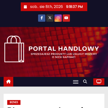
S
sob.. sie 8th, 2026
9:18:39 PM
k
i
p
t
o
c
o
n
t
e
n
t
BIZNES