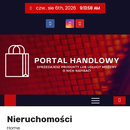
S
czw.. sie 6th, 2026
9:13:59 AM
k
i
p
t
o
c
o
n
t
e
n
t
Nieruchomości
Home