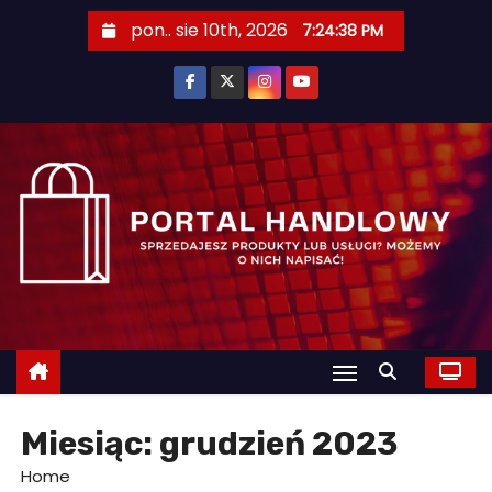
S
pon.. sie 10th, 2026
7:24:40 PM
k
i
p
t
o
c
o
n
t
e
n
t
Miesiąc:
grudzień 2023
Home