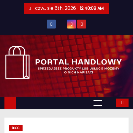
S
czw.. sie 6th, 2026
12:40:09 AM
k
i
p
t
o
c
o
n
t
e
n
t
BLOG