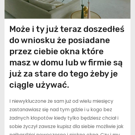
Może i ty już teraz doszedłeś
do wniosku że posiadane
przez ciebie okna które
masz w domu lub w firmie są
już za stare do tego żeby je
ciągle używać.
I niewykluczone że sam już od wielu miesięcy
zastanawiasz się nad tym gdzie i u kogo bez
żadnych kłopotów kiedy tylko będziesz chciał i
sobie życzył zawsze kupisz dla siebie możliwie jak
najbardziej nowoczesne i piękne okna. Czy i my