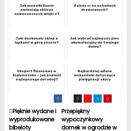
Jak mozaiki Dunin
Zależy ci na schodach
zmieniają oblicze
drewnianych?
nowoczesnych wnętrz?
Jaki doskonały sklep z
Jak wybrać najlepszy piec
łapkami w górę znacie?
akumulacyjny do twojego
domu?
Ekspert finansowy w
Najbardziej udane
białymstoku – jak znaleźć
wskazówki dotyczące
najlepszego doradcę?
pielęgnacji skóry
Pięknie wydane i
Przepiękny
N
wyprodukowane
wypoczynkowy
a
bibeloty
domek w ogrodzie w