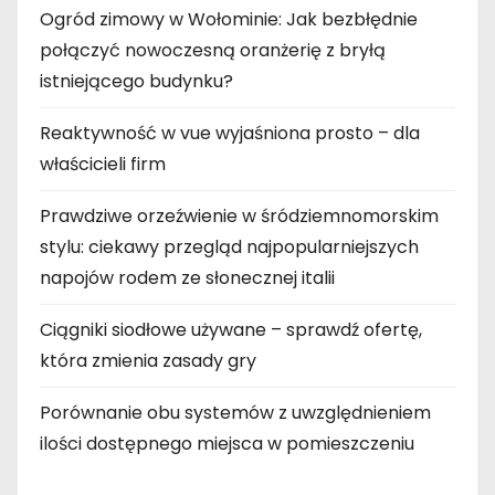
n
Ogród zimowy w Wołominie: Jak bezbłędnie
i
połączyć nowoczesną oranżerię z bryłą
istniejącego budynku?
e
Reaktywność w vue wyjaśniona prosto – dla
w
właścicieli firm
p
Prawdziwe orzeźwienie w śródziemnomorskim
i
stylu: ciekawy przegląd najpopularniejszych
s
napojów rodem ze słonecznej italii
ó
Ciągniki siodłowe używane – sprawdź ofertę,
która zmienia zasady gry
w
Porównanie obu systemów z uwzględnieniem
ilości dostępnego miejsca w pomieszczeniu