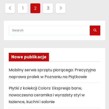
S
1
2
3
t
r
o
n
Nowe publikacje
i
c
Mobilny serwis sprzętu piorącego: Precyzyjna
naprawa pralek w Poznaniu na Piątkowie
o
w
Płytki z kolekcji Colors: Ekspresja barw,
nowoczesna ceramika i wyrazisty styl w
a
łazience, kuchni i salonie