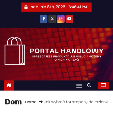
S
sob.. sie 8th, 2026
6:46:42 PM
k
i
p
t
o
c
o
n
t
e
n
t
Dom
Home
Jak wybrać fototapetę do łazienki