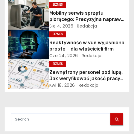
a
BIZNES
Mobilny serwis sprzętu
w
piorącego: Precyzyjna naprawa
pralek w Poznaniu na Piątkowie
Sie 4, 2026
Redakcja
p
BIZNES
i
Reaktywność w vue wyjaśniona
prosto – dla właścicieli firm
s
Cze 24, 2026
Redakcja
BIZNES
u
Zewnętrzny personel pod lupą.
Jak weryfikować jakość pracy
firm sprzątających i ochrony?
Kwi 18, 2026
Redakcja