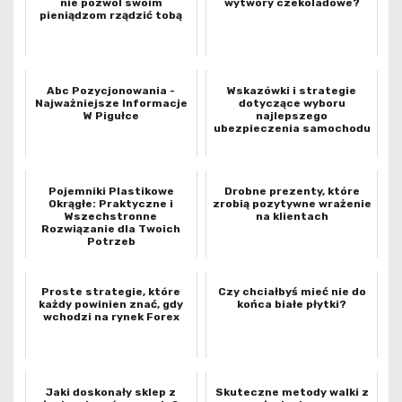
nie pozwól swoim
wytwory czekoladowe?
pieniądzom rządzić tobą
Abc Pozycjonowania -
Wskazówki i strategie
Najważniejsze Informacje
dotyczące wyboru
W Pigułce
najlepszego
ubezpieczenia samochodu
Pojemniki Plastikowe
Drobne prezenty, które
Okrągłe: Praktyczne i
zrobią pozytywne wrażenie
Wszechstronne
na klientach
Rozwiązanie dla Twoich
Potrzeb
Proste strategie, które
Czy chciałbyś mieć nie do
każdy powinien znać, gdy
końca białe płytki?
wchodzi na rynek Forex
Jaki doskonały sklep z
Skuteczne metody walki z