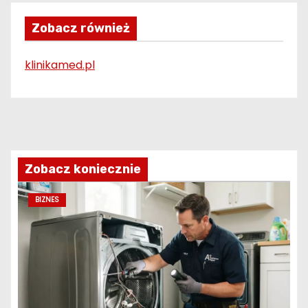
Zobacz również
klinikamed.pl
Zobacz koniecznie
BIZNES