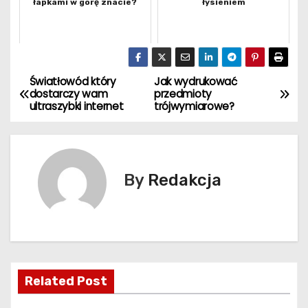
łapkami w górę znacie?
łysieniem
Światłowód który
Jak wydrukować
N
dostarczy wam
przedmioty
ultraszybki internet
trójwymiarowe?
a
w
i
By
Redakcja
g
a
c
Related Post
j