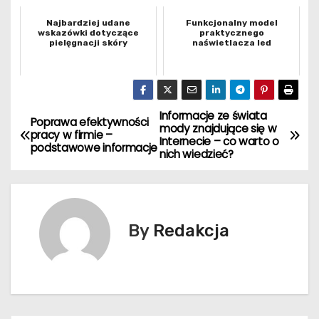
Najbardziej udane
Funkcjonalny model
wskazówki dotyczące
praktycznego
pielęgnacji skóry
naświetlacza led
Informacje ze świata
N
Poprawa efektywności
mody znajdujące się w
pracy w firmie –
Internecie – co warto o
a
podstawowe informacje
nich wiedzieć?
w
i
By
Redakcja
g
a
c