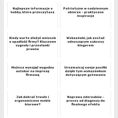
Najlepsze informacje o
Patriotyzm w codziennym
hobby, które przeczytasz
ubiorze - praktyczne
inspiracje
Kiedy warto złożyć wniosek
Wskazówki, jak zostać
o upadłość firmy? Kluczowe
odnoszącym sukcesy
sygnały i przesłanki
blogerem
prawne
Możesz wynająć wygodny
Urozmaicaj swoje posiłki
autokar na imprezę
dzięki tym wskazówkom
firmową
dotyczącym gotowania
Jak dobrać trwałe i
Naprawa zderzaków -
ergonomiczne meble
proces od diagnozy do
biurowe?
finalnego efektu