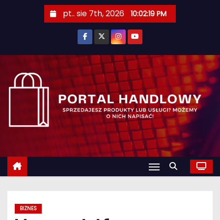
S
pt.. sie 7th, 2026
10:02:20 PM
k
i
p
t
o
c
o
n
t
e
n
t
BIZNES