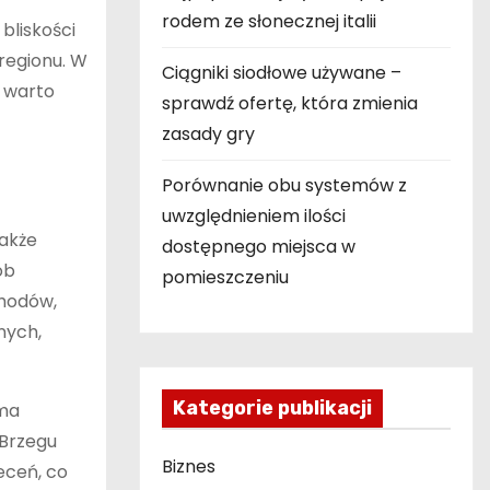
rodem ze słonecznej italii
bliskości
regionu. W
Ciągniki siodłowe używane –
 warto
sprawdź ofertę, która zmienia
zasady gry
Porównanie obu systemów z
uwzględnieniem ilości
także
dostępnego miejsca w
ób
pomieszczeniu
chodów,
nych,
Kategorie publikacji
rma
 Brzegu
Biznes
eceń, co