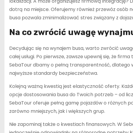
lokalizacji. A może organizujesz firmową integrację
dotrą na miejsce. Oferujemy również przewóz osób n
busa pozwala zminimalizować stres związany z doja
Na co zwrócić uwagę wynajm
Decydując się na wynajem busa, warto zwrócić uwag
całej usługi. Po pierwsze, zawsze upewnij się, że fir
SebaTour dbamy o pełną transparentność, dlatego ws
najwyższe standardy bezpieczeństwa.
Kolejną ważną kwestią jest elastyczność oferty. Każd
opcje dostosowania busa do Twoich potrzeb – od lic
SebaTour oferuje pełną gamę pojazdów o różnych p
zarówno mniejszych, jak i większych grup.
Nie zapominaj także o kwestiach finansowych. W Seb
jednocześnie odpowiadały na różnorodne potrzeby k