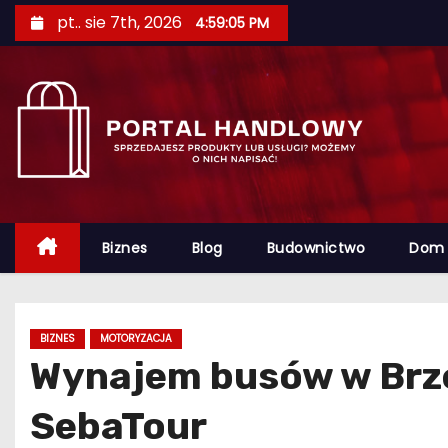
S
pt.. sie 7th, 2026
4:59:07 PM
k
i
p
t
o
c
o
n
Biznes
Blog
Budownictwo
Dom
t
e
n
BIZNES
MOTORYZACJA
t
Wynajem busów w Brze
SebaTour