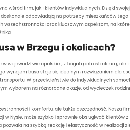
wśród firm, jak i klientów indywidualnych. Dzięki swojej 
óre doskonale odpowiadają na potrzeby mieszkańców tego 
ich wszechstronności oraz kluczowym aspektom, na które
nika.
sa w Brzegu i okolicach?
e w województwie opolskim, z bogatą infrastrukturą, ale 
go wynajem busa staje się idealnym rozwiązaniem dla os
transportu. W przeciwieństwie do indywidualnych samo
ałym wyborem na różnorodne okazje, od wycieczek rodzin
stronności i komfortu, ale także oszczędność. Nasza fi
cji w Nysie, może szybko i sprawnie obsługiwać klientów z
 pozwala na szybką reakcję i elastyczność w realizacji zl