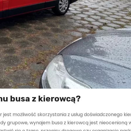
mu busa z kierowcą?
jest możliwość skorzystania z usług doświadczonego kie
azdy grupowe, wynajem busa z kierowcą jest nieocenioną
rtwić się o trasę, przepisy drogowe czy organizację park