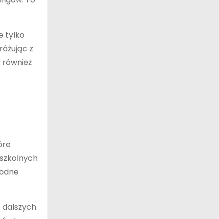
e tylko
różując z
ą również
óre
 szkolnych
rodne
t dalszych