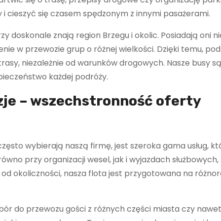
ży i cieszyć się czasem spędzonym z innymi pasażerami.
doskonale znają region Brzegu i okolic. Posiadają oni ni
e w przewozie grup o różnej wielkości. Dzięki temu, pod
 trasy, niezależnie od warunków drogowych. Nasze busy s
pieczeństwo każdej podróży.
je – wszechstronność oferty
zęsto wybierają naszą firmę, jest szeroka gama usług, kt
ówno przy organizacji wesel, jak i wyjazdach służbowych,
 od okoliczności, nasza flota jest przygotowana na różno
bór do przewozu gości z różnych części miasta czy nawe