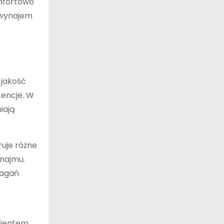
omfortowo
 wynajem
 jakość
cencje. W
iają
ruje różne
ynajmu.
magań
lientem,