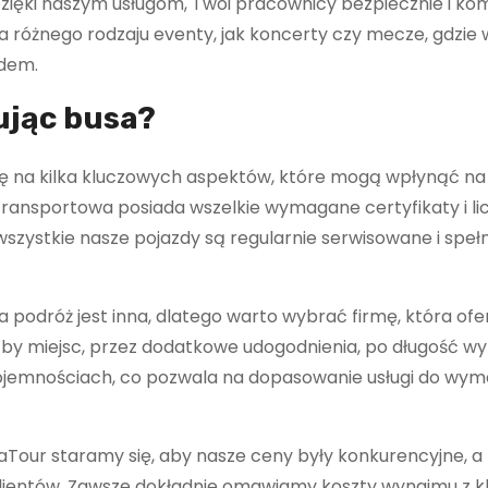
? Dzięki naszym usługom, Twoi pracownicy bezpiecznie i k
a różnego rodzaju eventy, jak koncerty czy mecze, gdzie
zdem.
ując busa?
ę na kilka kluczowych aspektów, które mogą wpłynąć na
ma transportowa posiada wszelkie wymagane certyfikaty i li
zystkie nasze pojazdy są regularnie serwisowane i spełn
a podróż jest inna, dlatego warto wybrać firmę, która ofe
zby miejsc, przez dodatkowe udogodnienia, po długość w
ojemnościach, co pozwala na dopasowanie usługi do wy
aTour staramy się, aby nasze ceny były konkurencyjne, a
lientów. Zawsze dokładnie omawiamy koszty wynajmu z k