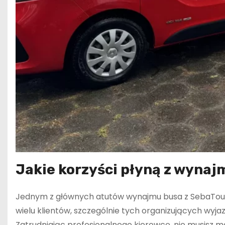
Jakie korzyści płyną z wynaj
Jednym z głównych atutów wynajmu busa z SebaTour 
wielu klientów, szczególnie tych organizujących wyj
Zatrudniając profesjonalnego kierowcę, nie musisz ma