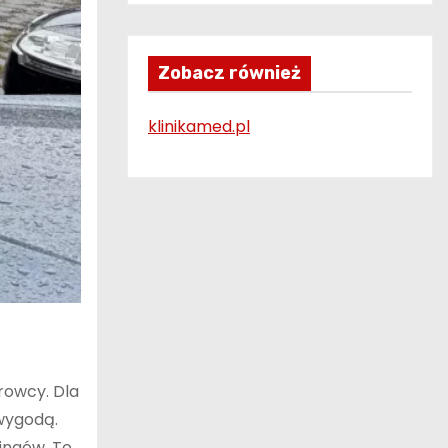
Zobacz również
klinikamed.pl
rowcy. Dla
 wygodą.
ingów. To