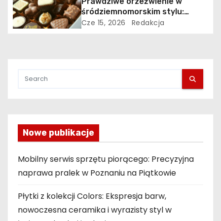
Prawdziwe orzeźwienie w
śródziemnomorskim stylu:
ciekawy przegląd
Cze 15, 2026
Redakcja
najpopularniejszych napojów
rodem ze słonecznej italii
Nowe publikacje
Mobilny serwis sprzętu piorącego: Precyzyjna
naprawa pralek w Poznaniu na Piątkowie
Płytki z kolekcji Colors: Ekspresja barw,
nowoczesna ceramika i wyrazisty styl w