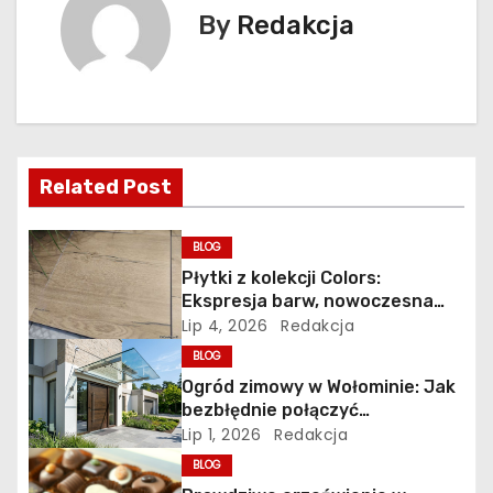
a
By
Redakcja
c
j
a
Related Post
w
p
BLOG
Płytki z kolekcji Colors:
i
Ekspresja barw, nowoczesna
ceramika i wyrazisty styl w
Lip 4, 2026
Redakcja
s
łazience, kuchni i salonie
BLOG
u
Ogród zimowy w Wołominie: Jak
bezbłędnie połączyć
nowoczesną oranżerię z bryłą
Lip 1, 2026
Redakcja
istniejącego budynku?
BLOG