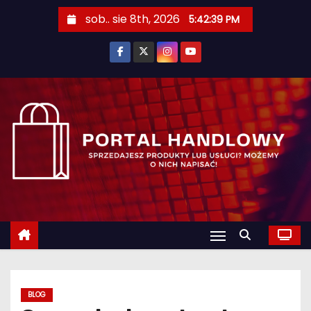
S
sob.. sie 8th, 2026
5:42:40 PM
k
i
p
t
o
c
o
n
t
e
n
t
BLOG