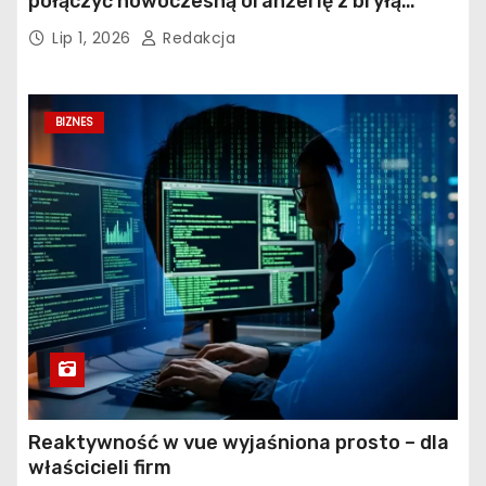
połączyć nowoczesną oranżerię z bryłą
istniejącego budynku?
Lip 1, 2026
Redakcja
BIZNES
Reaktywność w vue wyjaśniona prosto – dla
właścicieli firm