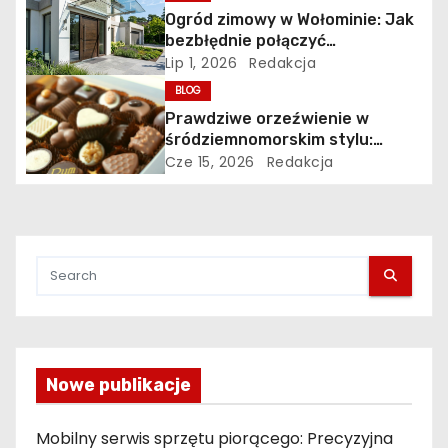
i
Ogród zimowy w Wołominie: Jak
bezbłędnie połączyć
s
nowoczesną oranżerię z bryłą
Lip 1, 2026
Redakcja
istniejącego budynku?
BLOG
u
Prawdziwe orzeźwienie w
śródziemnomorskim stylu:
ciekawy przegląd
Cze 15, 2026
Redakcja
najpopularniejszych napojów
rodem ze słonecznej italii
Nowe publikacje
Mobilny serwis sprzętu piorącego: Precyzyjna