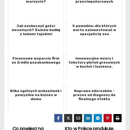
marzycie?
przeciwpożarowych
Jak zaskoczyć gości
5 powodów, dla których
weselnych? Zamów budkę
warto zainwestować w
z lodami tajskimi
specjalistę seo
Finansowe wsparcie firm
Innowacyjne wzory i
ze źródła pozabankowego
tekstury płytek gresowych
w kuchni i łazience.
Kilka ogólnych wskazówek i
Naprawa zderzaków -
pomysłów na biznes w
proces od diagnozy do
domu
finalnego efektu
Co powiesz na
Kto w Polsce produkuje