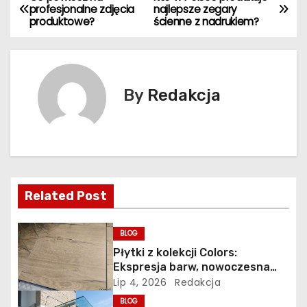
N
profesjonalne zdjęcia
najlepsze zegary
produktowe?
ścienne z nadrukiem?
a
w
i
By
Redakcja
g
a
c
Related Post
j
a
BLOG
Płytki z kolekcji Colors:
w
Ekspresja barw, nowoczesna
ceramika i wyrazisty styl w
Lip 4, 2026
Redakcja
p
łazience, kuchni i salonie
BLOG