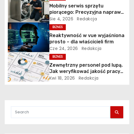
Mobilny serwis sprzętu
w
piorącego: Precyzyjna naprawa
pralek w Poznaniu na Piątkowie
Sie 4, 2026
Redakcja
p
BIZNES
i
Reaktywność w vue wyjaśniona
prosto – dla właścicieli firm
s
Cze 24, 2026
Redakcja
BIZNES
u
Zewnętrzny personel pod lupą.
Jak weryfikować jakość pracy
firm sprzątających i ochrony?
Kwi 18, 2026
Redakcja