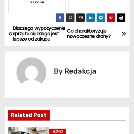
sezonu
Dlaczego wypożyczenie
N
Co charakteryzuje
sprzętu ciężkiego jest
nowoczesne drony?
lepsze od zakupu
a
w
i
By
Redakcja
g
a
c
Related Post
j
a
BIZNES