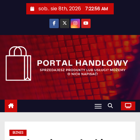
S
sob.. sie 8th, 2026
7:22:57 AM
k
i
p
t
o
c
o
n
t
e
n
t
BIZNES