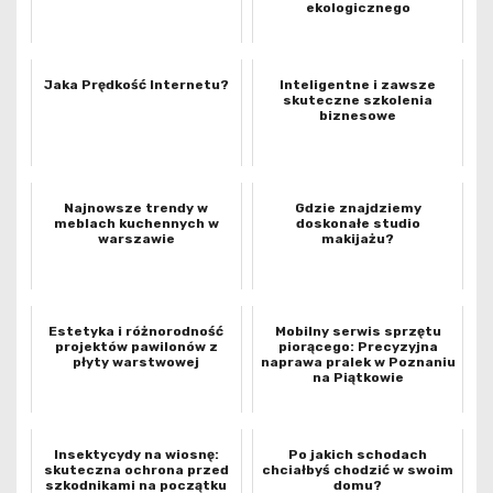
ekologicznego
Jaka Prędkość Internetu?
Inteligentne i zawsze
skuteczne szkolenia
biznesowe
Najnowsze trendy w
Gdzie znajdziemy
meblach kuchennych w
doskonałe studio
warszawie
makijażu?
Estetyka i różnorodność
Mobilny serwis sprzętu
projektów pawilonów z
piorącego: Precyzyjna
płyty warstwowej
naprawa pralek w Poznaniu
na Piątkowie
Insektycydy na wiosnę:
Po jakich schodach
skuteczna ochrona przed
chciałbyś chodzić w swoim
szkodnikami na początku
domu?