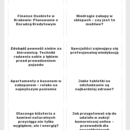
Finanse Osobiste w
Niedrogie zakupy w
Krakowie: Planowanie z
sklepach – czy jest to
Doradcą Kredytowym
możliwe?
Zdobądź pewność siebie za
Specjaliści zajmujący się
kierownicą: Techniki
profesjonalną windykacją
radzenia sobie z lękiem
przed prowadzeniem
pojazdu
Apartamenty z basenem w
Jakie tabletki na
zakopanem – relaks na
odchudzanie są
najwyższym poziomie
najbardziej zdrowe?
Dlaczego biżuteria z
Jak przygotować się do
kamieni naturalnych
udziału w aukcji
przyciąga nie tylko
komorniczej online –
wyglądem, ale i energią?
przewodnik dla
początkujących