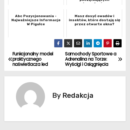
inwestoró...
Abc Pozycjonowania -
Masz dosyć owadów i
Najważniejsze Informacje
insektów, które dostają się
W Pigułce
przez otwarte okna?
Funkcjonalny model
Samochody Sportowe a
N
praktycznego
Adrenalina na Torze:
naświetlacza led
Wyścigi i Osiągnięcia
a
w
i
By
Redakcja
g
a