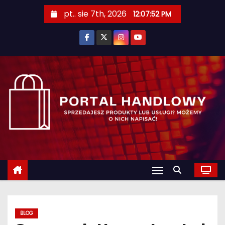
S
pt.. sie 7th, 2026
12:07:53 PM
k
i
p
t
o
c
o
n
t
e
n
t
BLOG