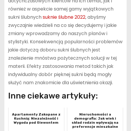
dotychczasowych klientów na ich temat, jak i
również w aspekcie samej gamy wyjątkowych
sukni ślubnych
suknie ślubne 2022
, abyśmy
zwyczajnie wiedzieli na co się decydujemy i jakie
zmiany wprowadzamy do naszych planów i
stylistyki. Konsekwencją popularności problemów
jakie dotyczą doboru sukni ślubnych jest
znalezienie mnóstwa pożytecznych solucji w tej
materii. Efekty zastosowania metod takich jak
indywidualny dobór pięknej sukni będą mogły
służyć nam znakomicie dla uświetnienia okazji.
Inne ciekawe artykuły:
Apartamenty Zakopane z
Nieruchomości a
Kuchnią: Niezależność i
demografia: Jak wiek i
Wygoda pod Giewontem
skład rodzin wpływają na
preferencje mieszkalne