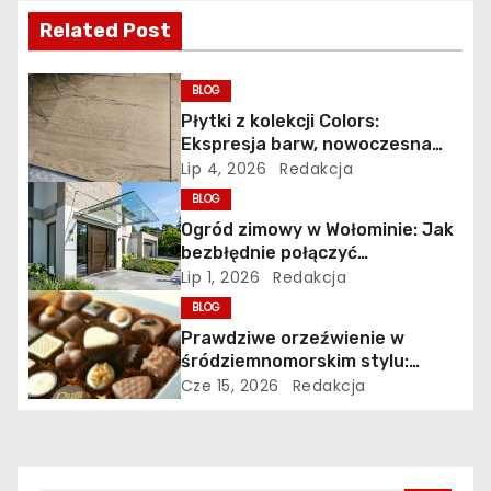
c
Related Post
j
a
BLOG
Płytki z kolekcji Colors:
w
Ekspresja barw, nowoczesna
ceramika i wyrazisty styl w
Lip 4, 2026
Redakcja
p
łazience, kuchni i salonie
BLOG
i
Ogród zimowy w Wołominie: Jak
bezbłędnie połączyć
s
nowoczesną oranżerię z bryłą
Lip 1, 2026
Redakcja
istniejącego budynku?
BLOG
u
Prawdziwe orzeźwienie w
śródziemnomorskim stylu:
ciekawy przegląd
Cze 15, 2026
Redakcja
najpopularniejszych napojów
rodem ze słonecznej italii