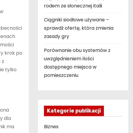
rodem ze słonecznej italii
ów
Ciągniki siodłowe używane –
 obecności
sprawdź ofertę, która zmienia
 cenach
zasady gry
omości
Porównanie obu systemów z
ry krok po
uwzględnieniem ilości
 z
dostępnego miejsca w
ie tylko
pomieszczeniu
rona
Kategorie publikacji
y dla
nik ma
Biznes