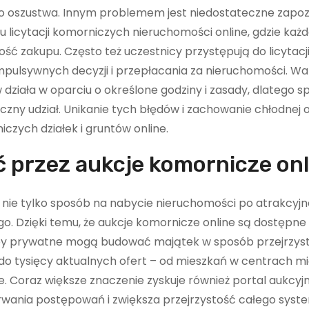
ko oszustwa. Innym problemem jest niedostateczne zapozn
licytacji komorniczych nieruchomości online, gdzie każ
 zakupu. Często też uczestnicy przystępują do licytacj
pulsywnych decyzji i przepłacania za nieruchomości. Wa
działa w oparciu o określone godziny i zasady, dlatego s
czny udział. Unikanie tych błędów i zachowanie chłodnej
niczych działek i gruntów online.
 przez aukcje komornicze onl
 nie tylko sposób na nabycie nieruchomości po atrakcyjne
go. Dzięki temu, że aukcje komornicze online są dostępne
oby prywatne mogą budować majątek w sposób przejrzyst
 do tysięcy aktualnych ofert – od mieszkań w centrach mi
ne. Coraz większe znaczenie zyskuje również portal aukcyj
rwania postępowań i zwiększa przejrzystość całego syst