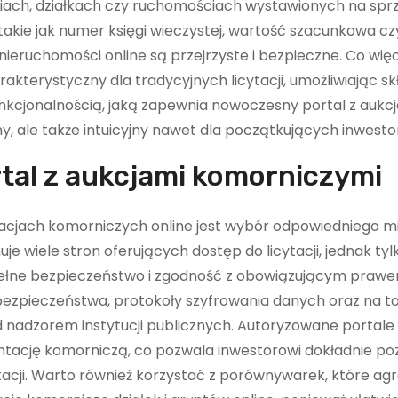
iach, działkach czy ruchomościach wystawionych na spr
 takie jak numer księgi wieczystej, wartość szacunkowa c
e nieruchomości online są przejrzyste i bezpieczne. Co wię
arakterystyczny dla tradycyjnych licytacji, umożliwiając s
kcjonalnością, jaką zapewnia nowoczesny portal z aukc
ny, ale także intuicyjny nawet dla początkujących inwesto
tal z aukcjami komorniczymi
acjach komorniczych online jest wybór odpowiedniego mi
e wiele stron oferujących dostęp do licytacji, jednak tyl
 pełne bezpieczeństwo i zgodność z obowiązującym prawe
ezpieczeństwa, protokoły szyfrowania danych oraz na to
 nadzorem instytucji publicznych. Autoryzowane portale 
entację komorniczą, co pozwala inwestorowi dokładnie po
acji. Warto również korzystać z porównywarek, które ag