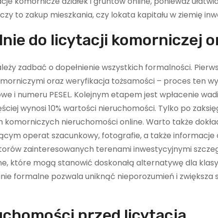
acje komornicze działek i gruntów online, ponieważ ułatwi
y to zakup mieszkania, czy lokata kapitału w ziemię inw
ie do licytacji komorniczej o
ależy zadbać o dopełnienie wszystkich formalności. Pier
 komorniczymi oraz weryfikacja tożsamości – proces ten 
e i numeru PESEL. Kolejnym etapem jest wpłacenie wadi
ęściej wynosi 10% wartości nieruchomości. Tylko po zaksi
ch komorniczych nieruchomości online. Warto także dokła
jącym operat szacunkowy, fotografie, a także informacje 
torów zainteresowanych terenami inwestycyjnymi szczeg
nline, które mogą stanowić doskonałą alternatywę dla kla
nie formalne pozwala uniknąć nieporozumień i zwiększa 
uchomości przed licytacją