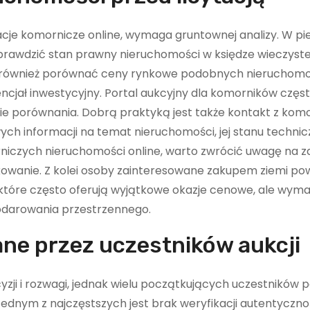
tacje komornicze online, wymaga gruntownej analizy. W pi
 sprawdzić stan prawny nieruchomości w księdze wieczyste
 również porównać ceny rynkowe podobnych nieruchomoś
encjał inwestycyjny. Portal aukcyjny dla komorników częs
akie porównania. Dobrą praktyką jest także kontakt z kom
h informacji na temat nieruchomości, jej stanu techni
niczych nieruchomości online, warto zwrócić uwagę na z
kowanie. Z kolei osoby zainteresowane zakupem ziemi po
e, które często oferują wyjątkowe okazje cenowe, ale wym
podarowania przestrzennego.
ane przez uczestników aukcji
ji i rozwagi, jednak wielu początkujących uczestników p
Jednym z najczęstszych jest brak weryfikacji autentyczno