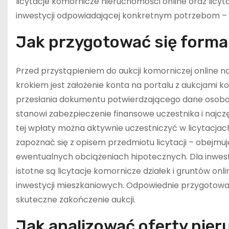
licytacje komornicze nieruchomości online oraz licyt
inwestycji odpowiadającej konkretnym potrzebom – cz
Jak przygotować się formaln
Przed przystąpieniem do aukcji komorniczej online n
krokiem jest założenie konta na portalu z aukcjami
przesłania dokumentu potwierdzającego dane osobow
stanowi zabezpieczenie finansowe uczestnika i najcz
tej wpłaty można aktywnie uczestniczyć w licytacja
zapoznać się z opisem przedmiotu licytacji – obejmu
ewentualnych obciążeniach hipotecznych. Dla inwes
istotne są licytacje komornicze działek i gruntów o
inwestycji mieszkaniowych. Odpowiednie przygotowa
skuteczne zakończenie aukcji.
Jak analizować oferty nier