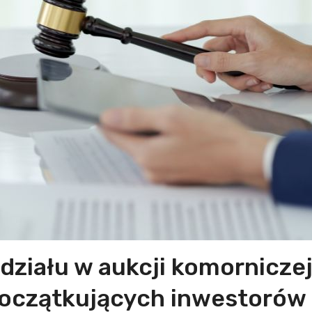
działu w aukcji komornicze
 początkujących inwestorów