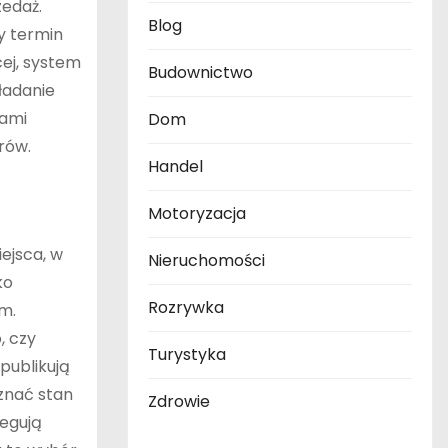
zedaż.
Blog
zy termin
cej, system
Budownictwo
kładanie
jami
Dom
rów.
Handel
Motoryzacja
ejsca, w
Nieruchomości
ko
Rozrywka
m.
, czy
Turystyka
publikują
znać stan
Zdrowie
regują