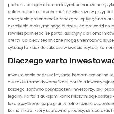
portalu z aukcjami komorniczymi, co naraża na ryzy
dokumentacją nieruchomości, zwłaszcza w przypadku 
obciążenie prawne może znacząco wpłynąć na wartość
określenia maksymalnego budżetu, co prowadzi do im
również pamiętać, że portal aukcyjny dla komorników 
oferty lub błędy techniczne mogą uniemożliwić skute
sytuacji to klucz do sukcesu w świecie licytacji komor
Dlaczego warto inwestować
Inwestowanie poprzez licytacje komornicze online to
ale także forma dywersyfikacji portfela inwestycyjne
każdego, zarówno doświadczeni inwestorzy, jak i os
legalny. Portal z aukcjami komorniczymi daje dostęp
lokale użytkowe, aż po grunty rolne i działki budowla
komorników, który usprawnia procesy, skraca czas t