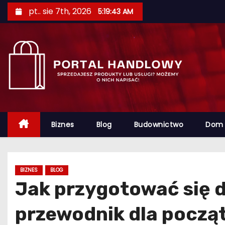
S
pt.. sie 7th, 2026
5:19:44 AM
k
i
p
t
o
c
o
n
Biznes
Blog
Budownictwo
Dom
t
e
n
BIZNES
BLOG
t
Jak przygotować się d
przewodnik dla począ