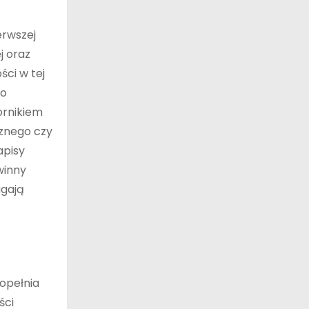
erwszej
j oraz
ci w tej
to
ornikiem
cznego czy
apisy
winny
agają
opełnia
ści