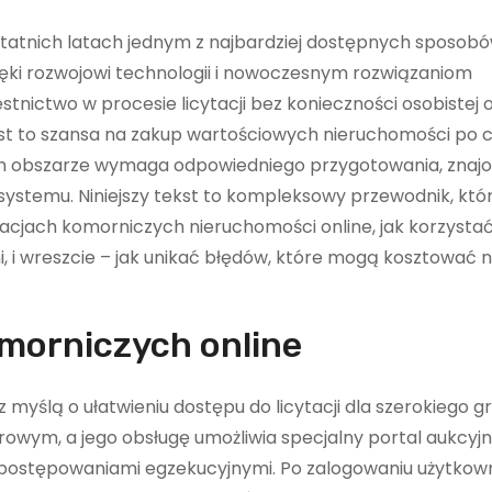
 ostatnich latach jednym z najbardziej dostępnych sposob
zięki rozwojowi technologii i nowoczesnym rozwiązaniom
stnictwo w procesie licytacji bez konieczności osobistej
 jest to szansa na zakup wartościowych nieruchomości po
tym obszarze wymaga odpowiedniego przygotowania, znaj
ystemu. Niniejszy tekst to kompleksowy przewodnik, któ
ytacjach komorniczych nieruchomości online, jak korzystać
i, i wreszcie – jak unikać błędów, które mogą kosztować n
omorniczych online
 myślą o ułatwieniu dostępu do licytacji dla szerokiego g
owym, a jego obsługę umożliwia specjalny portal aukcyjn
 postępowaniami egzekucyjnymi. Po zalogowaniu użytkow