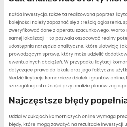
Każda inwestycja, także ta realizowana poprzez licy
kolejności należy zapoznać się z treścią ogłoszenia,
zweryfikować dane z operatu szacunkowego. Warto
samej lokalizacji – to pozwala oszacować realny pot
udostępnia narzędzia analityczne, które ułatwiają t
prowadzącym sprawę, który może udzielić dodatkowyc
ewentualnych obciążeń. W przypadku licytacji komor
dotyczące prawa do lokalu oraz jego faktyczne użyt
śledzić licytacje komornicze działek i gruntów onlin
szczególnej ostrożności przy analizie planów zagos
Najczęstsze błędy popełni
Udział w aukcjach komorniczych online wymaga precyz
błędy, które mogą zaważyć na rezultacie inwestycji. 