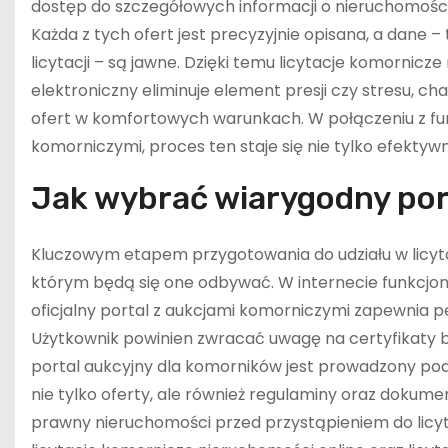
dostęp do szczegółowych informacji o nieruchomośc
Każda z tych ofert jest precyzyjnie opisana, a dane –
licytacji – są jawne. Dzięki temu licytacje komornicz
elektroniczny eliminuje element presji czy stresu, ch
ofert w komfortowych warunkach. W połączeniu z fun
komorniczymi, proces ten staje się nie tylko efektyw
Jak wybrać wiarygodny por
Kluczowym etapem przygotowania do udziału w licyt
którym będą się one odbywać. W internecie funkcjonuj
oficjalny portal z aukcjami komorniczymi zapewnia
Użytkownik powinien zwracać uwagę na certyfikaty b
portal aukcyjny dla komorników jest prowadzony pod
nie tylko oferty, ale również regulaminy oraz dokum
prawny nieruchomości przed przystąpieniem do licyt