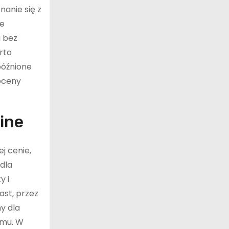
anie się z
de
i bez
rto
późnione
 oceny
ine
j cenie,
 dla
y i
ast, przez
ny dla
emu. W