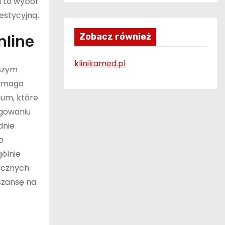
a to wybór
estycyjną.
Zobacz również
nline
klinikamed.pl
wszym
wymaga
um, które
ęgowaniu
dnie
o
ólnie
sycznych
szansę na