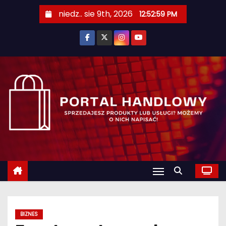
S
niedz.. sie 9th, 2026
12:53:00 PM
k
i
p
t
o
c
o
n
t
e
n
t
BIZNES