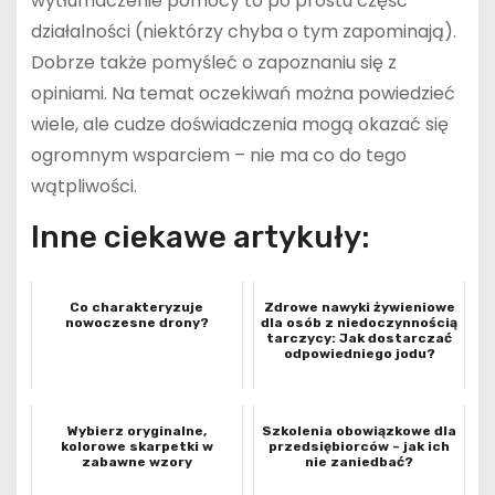
wytłumaczenie pomocy to po prostu część
działalności (niektórzy chyba o tym zapominają).
Dobrze także pomyśleć o zapoznaniu się z
opiniami. Na temat oczekiwań można powiedzieć
wiele, ale cudze doświadczenia mogą okazać się
ogromnym wsparciem – nie ma co do tego
wątpliwości.
Inne ciekawe artykuły:
Co charakteryzuje
Zdrowe nawyki żywieniowe
nowoczesne drony?
dla osób z niedoczynnością
tarczycy: Jak dostarczać
odpowiedniego jodu?
Wybierz oryginalne,
Szkolenia obowiązkowe dla
kolorowe skarpetki w
przedsiębiorców – jak ich
zabawne wzory
nie zaniedbać?