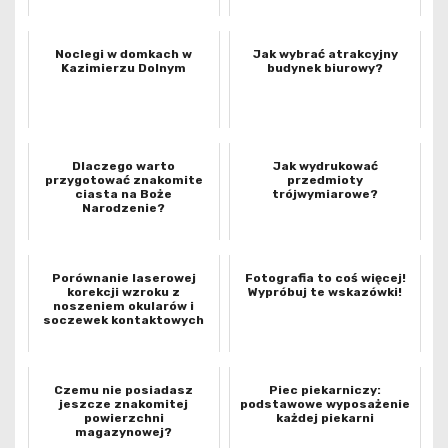
Noclegi w domkach w
Jak wybrać atrakcyjny
Kazimierzu Dolnym
budynek biurowy?
Dlaczego warto
Jak wydrukować
przygotować znakomite
przedmioty
ciasta na Boże
trójwymiarowe?
Narodzenie?
Porównanie laserowej
Fotografia to coś więcej!
korekcji wzroku z
Wypróbuj te wskazówki!
noszeniem okularów i
soczewek kontaktowych
Czemu nie posiadasz
Piec piekarniczy:
jeszcze znakomitej
podstawowe wyposażenie
powierzchni
każdej piekarni
magazynowej?