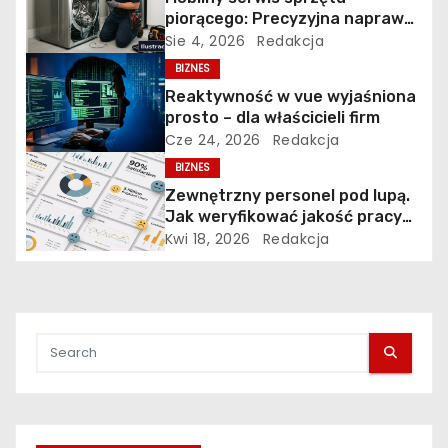
w
piorącego: Precyzyjna naprawa
pralek w Poznaniu na Piątkowie
Sie 4, 2026
Redakcja
p
BIZNES
i
Reaktywność w vue wyjaśniona
prosto – dla właścicieli firm
s
Cze 24, 2026
Redakcja
BIZNES
u
Zewnętrzny personel pod lupą.
Jak weryfikować jakość pracy
firm sprzątających i ochrony?
Kwi 18, 2026
Redakcja