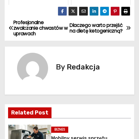
Profesjonalne
N
Dlaczego warto przejść
zwalczanie chwastów w
na dietę ketogeniczną?
uprawach
a
w
i
By
Redakcja
g
a
c
Related Post
j
a
BIZNES
Mobilny serwis sprzętu